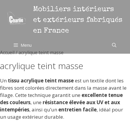
Aller
Mobiliers intérieurs
au
contenu
et extérieurs fabriqués
en France
Menu
Accueil
/ acrylique teint masse
acrylique teint masse
Un
tissu acrylique teint masse
est un textile dont les
fibres sont colorées directement dans la masse avant le
filage. Cette technique garantit une
excellente tenue
des couleurs
, une
résistance élevée aux UV et aux
intempéries
, ainsi qu’un
entretien facile
, idéal pour
un usage extérieur durable.