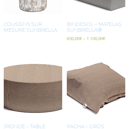
COUSSINS SUR
BINDESOL – MATELAS
MESURE SUNBRELLA
SUNBRELLA®
650,00
€
–
1 100,00
€
JRONDE – TABLE
PACHA – GROS