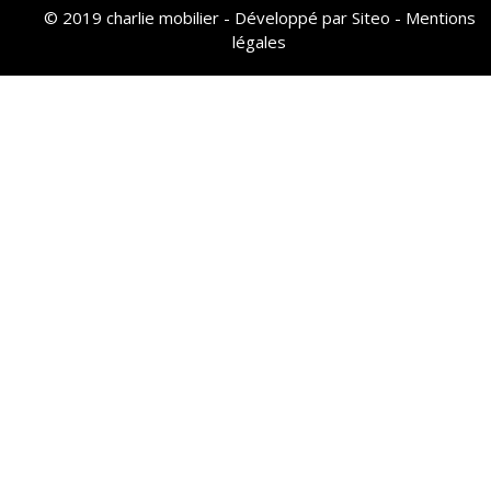
© 2019 charlie mobilier - Développé par
Siteo
-
Mentions
légales