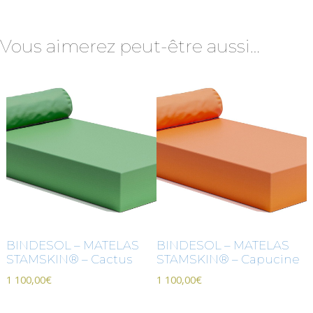
Vous aimerez peut-être aussi…
BINDESOL – MATELAS
BINDESOL – MATELAS
STAMSKIN® – Cactus
STAMSKIN® – Capucine
1 100,00
€
1 100,00
€