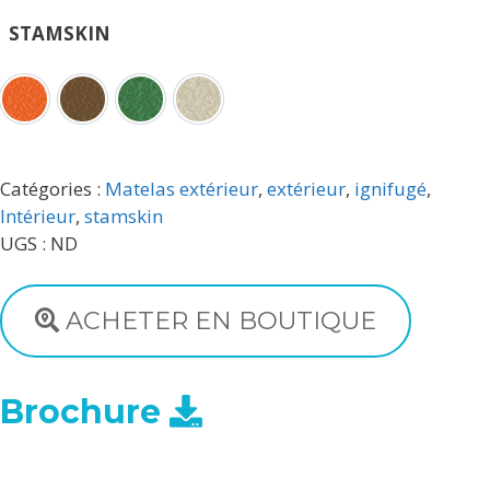
STAMSKIN
Capucine
Cognac
Cactus
Sahara
Catégories :
Matelas extérieur
,
extérieur
,
ignifugé
,
Intérieur
,
stamskin
UGS :
ND
ACHETER EN BOUTIQUE
Brochure