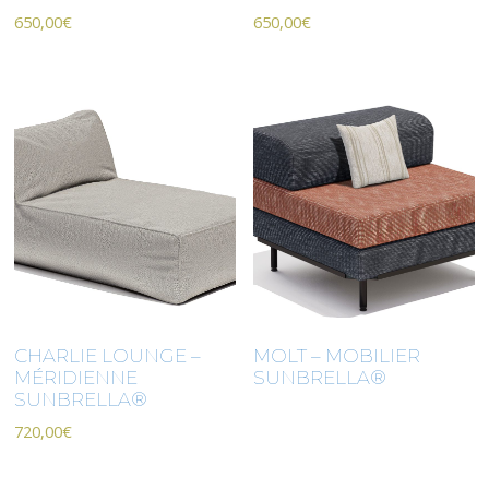
650,00
€
650,00
€
CHARLIE LOUNGE –
MOLT – MOBILIER
MÉRIDIENNE
SUNBRELLA®
SUNBRELLA®
720,00
€