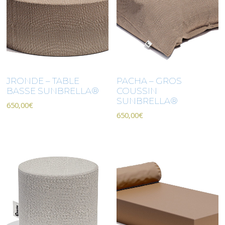
JRONDE – TABLE
PACHA – GROS
BASSE SUNBRELLA®
COUSSIN
SUNBRELLA®
650,00
€
650,00
€