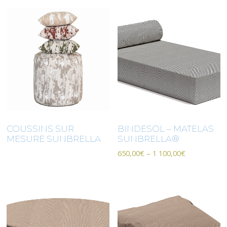
COUSSINS SUR
BINDESOL – MATELAS
MESURE SUNBRELLA
SUNBRELLA®
650,00
€
–
1 100,00
€