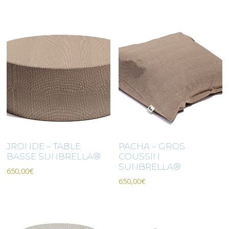
JRONDE – TABLE
PACHA – GROS
BASSE SUNBRELLA®
COUSSIN
SUNBRELLA®
650,00
€
650,00
€