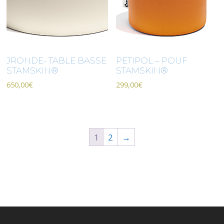
JRONDE- TABLE BASSE
PETIPOL – POUF
STAMSKIN®
STAMSKIN®
650,00
€
299,00
€
1
2
→