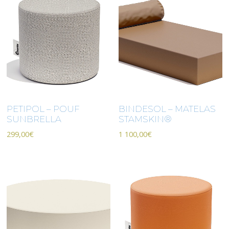
PETIPOL – POUF
BINDESOL – MATELAS
SUNBRELLA
STAMSKIN®
299,00
€
1 100,00
€