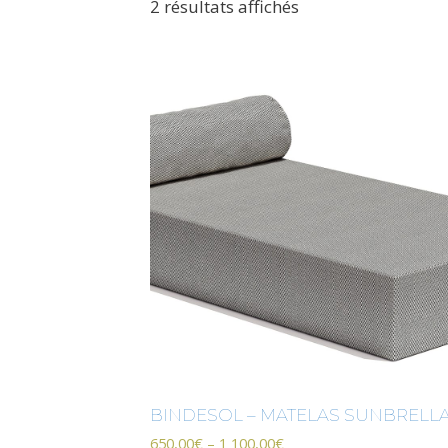
2 résultats affichés
BINDESOL – MATELAS SUNBRELL
650,00
€
–
1 100,00
€