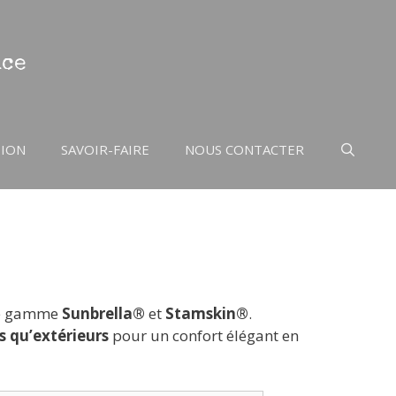
nce
TION
SAVOIR-FAIRE
NOUS CONTACTER
de gamme
Sunbrella®
et
Stamskin®
.
s qu’extérieurs
pour un confort élégant en