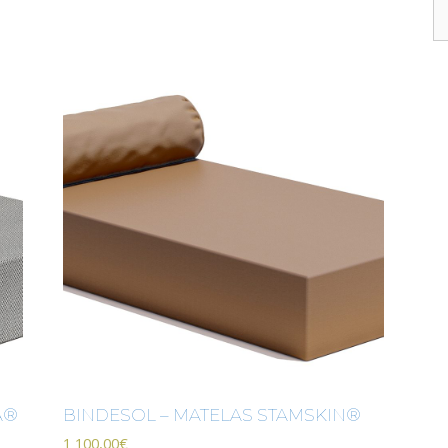
A®
BINDESOL – MATELAS STAMSKIN®
1 100,00
€