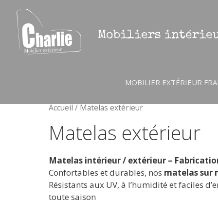
Aller
au
contenu
Mobiliers intérieu
MOBILIER EXTÉRIEUR FRA
Accueil
/ Matelas extérieur
Matelas extérieur
Matelas intérieur / extérieur – Fabricati
Confortables et durables, nos
matelas sur
Résistants aux UV, à l’humidité et faciles d’
toute saison