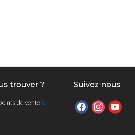
s trouver ?
Suivez-nous
 points de vente
ici
facebook
instagram
youtube