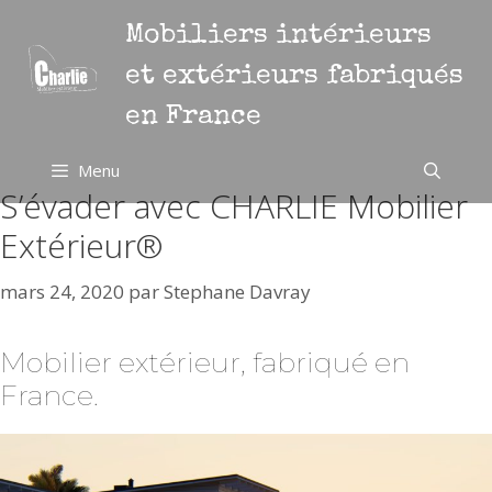
Aller
Mobiliers intérieurs
au
contenu
et extérieurs fabriqués
en France
Menu
S’évader avec CHARLIE Mobilier
Extérieur®
mars 24, 2020
par
Stephane Davray
Mobilier extérieur, fabriqué en
France.