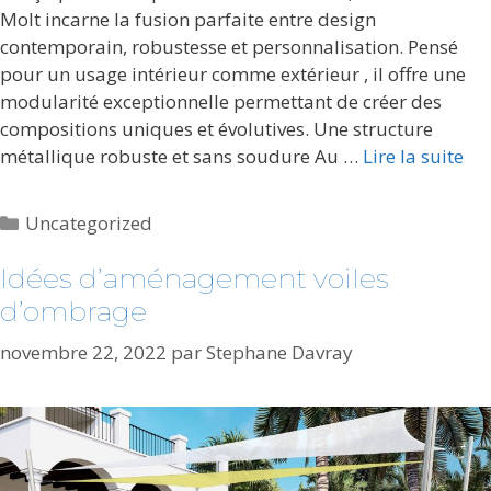
Molt incarne la fusion parfaite entre design
contemporain, robustesse et personnalisation. Pensé
pour un usage intérieur comme extérieur , il offre une
modularité exceptionnelle permettant de créer des
compositions uniques et évolutives. Une structure
métallique robuste et sans soudure Au …
Lire la suite
Catégories
Uncategorized
Idées d’aménagement voiles
d’ombrage
novembre 22, 2022
par
Stephane Davray