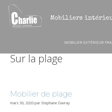
Aller
au
contenu
Mobiliers intérieu
MOBILIER EXTÉRIEUR FRA
Sur la plage
Mobilier de plage
mars 30, 2020
par
Stephane Davray