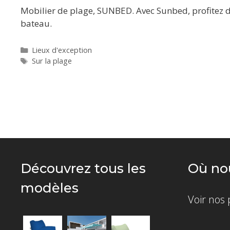
Mobilier de plage, SUNBED. Avec Sunbed, profitez de 
bateau.
Catégories
Lieux d'exception
Étiquettes
Sur la plage
Découvrez tous les
Où nou
modèles
Voir nos