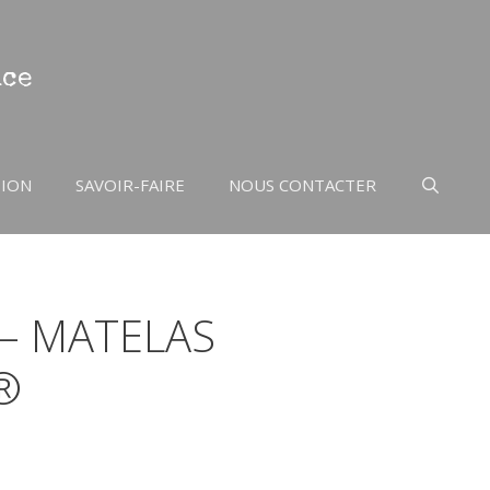
nce
TION
SAVOIR-FAIRE
NOUS CONTACTER
– MATELAS
®