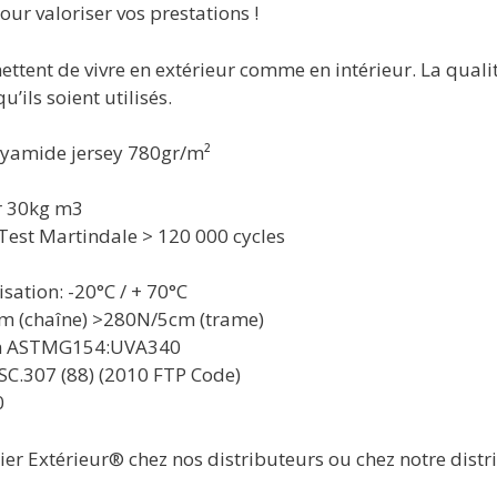
our valoriser vos prestations !
tent de vivre en extérieur comme en intérieur. La qualité
u’ils soient utilisés.
lyamide jersey 780gr/m²
r 30kg m3
– Test Martindale > 120 000 cycles
sation: -20°C / + 70°C
cm (chaîne) >280N/5cm (trame)
00h ASTMG154:UVA340
C.307 (88) (2010 FTP Code)
0
ier Extérieur® chez nos distributeurs ou chez notre distri