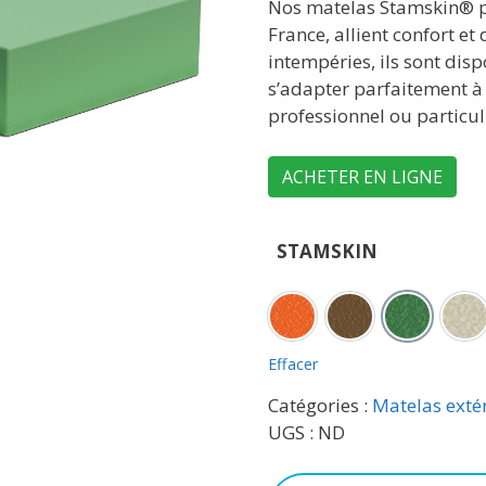
Nos matelas Stamskin® pou
France, allient confort et
intempéries, ils sont disp
s’adapter parfaitement à 
professionnel ou particul
ACHETER EN LIGNE
STAMSKIN
Capucine
Cognac
Cactus
Sa
Effacer
Catégories :
Matelas exté
UGS :
ND