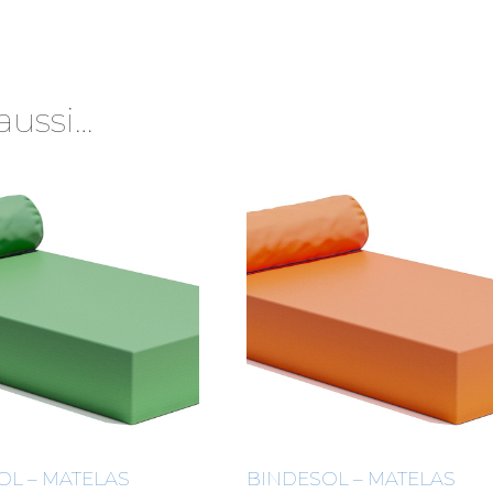
aussi…
OL – MATELAS
BINDESOL – MATELAS